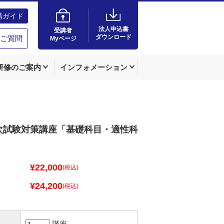
講ガイド
法人申込書
受講者
ダウンロード
ご質問
Myページ
研修のご案内
インフォメーション
次試験対策講座「基礎科目・適性科
¥22,000
(税込)
¥24,200
(税込)
講座