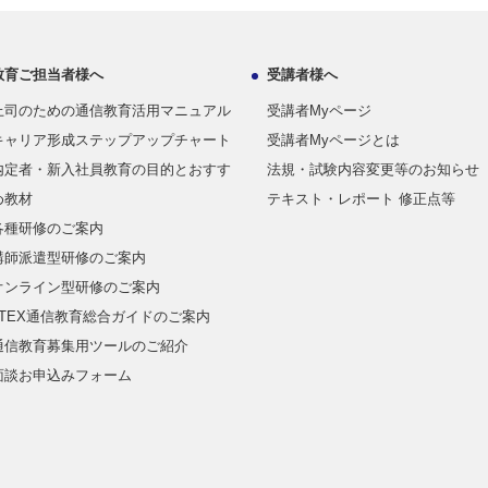
教育ご担当者様へ
受講者様へ
上司のための通信教育活用マニュアル
受講者Myページ
キャリア形成ステップアップチャート
受講者Myページとは
内定者・新入社員教育の目的とおすす
法規・試験内容変更等のお知らせ
め教材
テキスト・レポート 修正点等
各種研修のご案内
講師派遣型研修のご案内
オンライン型研修のご案内
JTEX通信教育総合ガイドのご案内
通信教育募集用ツールのご紹介
面談お申込みフォーム