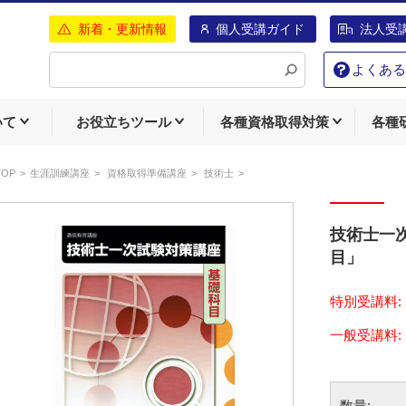
新着・更新情報
個人受講ガイド
法人受
よくある
いて
お役立ちツール
各種資格取得対策
各種
TOP
生涯訓練講座
資格取得準備講座
技術士
技術士一
目」
特別受講料:
数量: