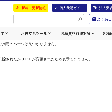
新着・更新情報
個人受講ガイド
法人受
よくある
いて
お役立ちツール
各種資格取得対策
各種
ご指定のページは見つかりません。
削除されたかＵＲＬが変更されたため表示できません。