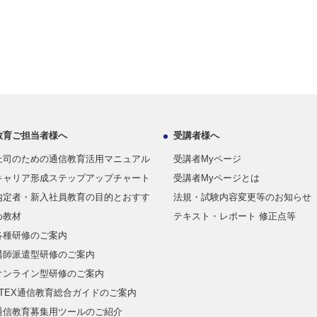
教育ご担当者様へ
受講者様へ
上司のための通信教育活用マニュアル
受講者Myページ
キャリア形成ステップアップチャート
受講者Myページとは
内定者・新入社員教育の目的とおすす
法規・試験内容変更等のお知らせ
め教材
テキスト・レポート 修正点等
各種研修のご案内
講師派遣型研修のご案内
オンライン型研修のご案内
JTEX通信教育総合ガイドのご案内
通信教育募集用ツールのご紹介