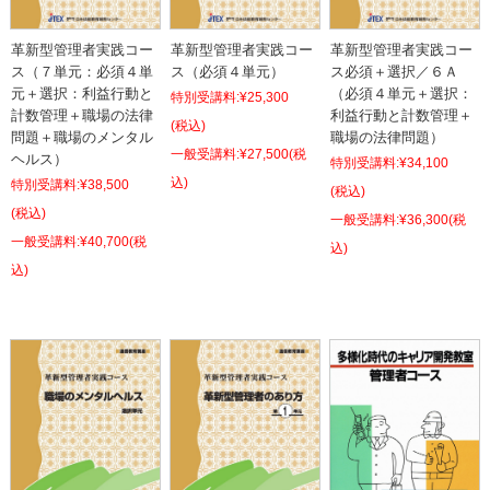
革新型管理者実践コー
革新型管理者実践コー
革新型管理者実践コー
ス（７単元：必須４単
ス（必須４単元）
ス必須＋選択／６Ａ
元＋選択：利益行動と
（必須４単元＋選択：
特別受講料:
¥25,300
計数管理＋職場の法律
利益行動と計数管理＋
(税込)
問題＋職場のメンタル
職場の法律問題）
¥27,500
(税
ヘルス）
特別受講料:
¥34,100
込)
特別受講料:
¥38,500
(税込)
(税込)
¥36,300
(税
¥40,700
(税
込)
込)