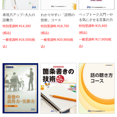
ペップトーク入門～や
わかりやすい「説明の
表現力アップ↑大人の
る気にさせる言葉の力
技術」コース
語彙力
特別受講料:
¥15,400
特別受講料:
¥18,700
特別受講料:
¥14,300
(税込)
(税込)
(税込)
¥17,600
(税
¥20,900
(税
¥16,500
(税
込)
込)
込)