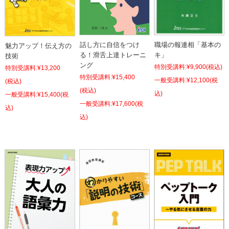
職場の報連相「基本の
話し方に自信をつけ
魅力アップ！伝え方の
キ」
る！滑舌上達トレーニ
技術
ング
特別受講料:
¥9,900
(税込)
特別受講料:
¥13,200
特別受講料:
¥15,400
¥12,100
(税
(税込)
(税込)
込)
¥15,400
(税
¥17,600
(税
込)
込)