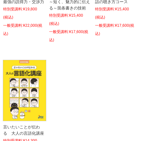
最強の説得力・交渉力
話の聴き方コース
～短く、魅力的に伝え
る～箇条書きの技術
特別受講料:
¥19,800
特別受講料:
¥15,400
特別受講料:
¥15,400
(税込)
(税込)
(税込)
¥22,000
(税
¥17,600
(税
¥17,600
(税
込)
込)
込)
言いたいことが伝わ
る 大人の言語化講座
特別受講料:
¥14,300