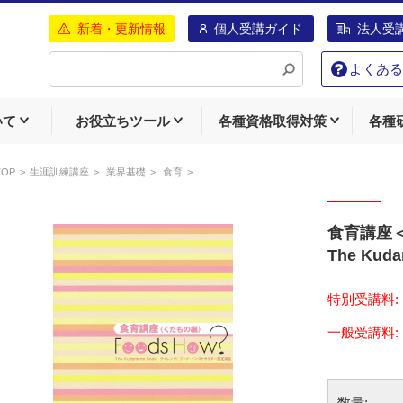
新着・更新情報
個人受講ガイド
法人受
よくある
いて
お役立ちツール
各種資格取得対策
各種
TOP
生涯訓練講座
業界基礎
食育
食育講座＜
The Kud
特別受講料:
数量: