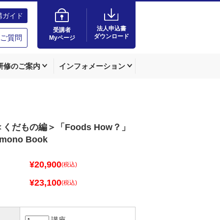
講ガイド
法人申込書
受講者
ダウンロード
ご質問
Myページ
研修のご案内
インフォメーション
くだもの編＞「Foods How？」
amono Book
¥20,900
(税込)
¥23,100
(税込)
講座