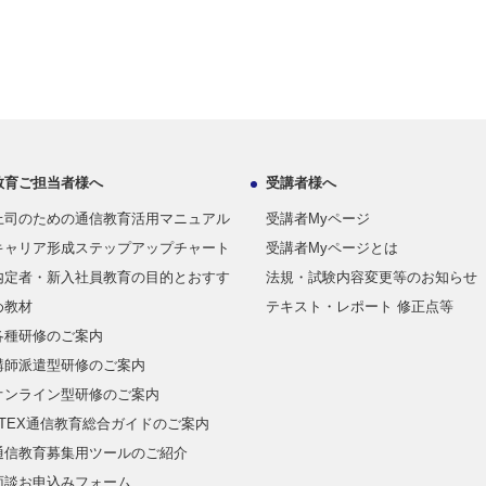
教育ご担当者様へ
受講者様へ
上司のための通信教育活用マニュアル
受講者Myページ
キャリア形成ステップアップチャート
受講者Myページとは
内定者・新入社員教育の目的とおすす
法規・試験内容変更等のお知らせ
め教材
テキスト・レポート 修正点等
各種研修のご案内
講師派遣型研修のご案内
オンライン型研修のご案内
JTEX通信教育総合ガイドのご案内
通信教育募集用ツールのご紹介
面談お申込みフォーム