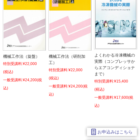
よくわかる冷凍機械の
機械工作法（旋盤）
機械工作法（研削加
実際（コンプレッサか
工）
特別受講料:
¥22,000
らエアコンディショナ
特別受講料:
¥22,000
(税込)
まで）
(税込)
¥24,200
(税
特別受講料:
¥15,400
¥24,200
(税
込)
(税込)
込)
¥17,600
(税
込)
お申込みはこちら