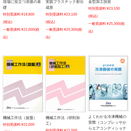
現場に役立つ溶接の基
実践プラスチック射出
金型加工技術
礎
成形
特別受講料:
¥23,100
特別受講料:
¥19,800
特別受講料:
¥23,100
(税込)
(税込)
(税込)
¥25,300
(税
¥22,000
(税
¥25,300
(税
込)
込)
込)
よくわかる冷凍機械の
機械工作法（旋盤）
機械工作法（研削加
実際（コンプレッサか
工）
特別受講料:
¥22,000
らエアコンディショナ
特別受講料:
¥22,000