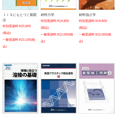
ＪＩＳにもとづく製図
材料力学
材料強さ学
法
特別受講料:
¥19,800
特別受講料:
¥19,800
特別受講料:
¥20,900
(税込)
(税込)
(税込)
¥22,000
(税
¥22,000
(税
¥23,100
(税
込)
込)
込)